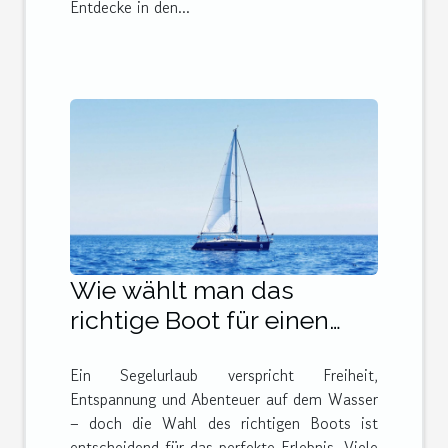
Entdecke in den...
Wie wählt man das
richtige Boot für einen
unvergesslichen
Ein Segelurlaub verspricht Freiheit,
Segelurlaub?
Entspannung und Abenteuer auf dem Wasser
– doch die Wahl des richtigen Boots ist
entscheidend für das perfekte Erlebnis. Viele