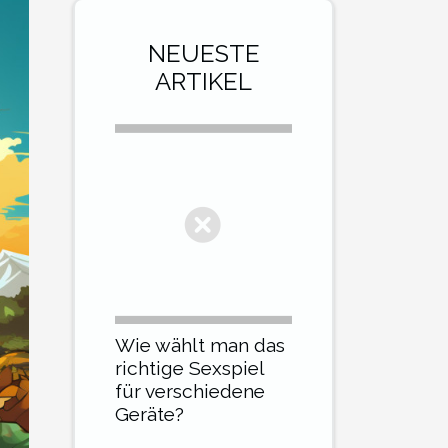
NEUESTE
ARTIKEL
Wie wählt man das
richtige Sexspiel
für verschiedene
Geräte?