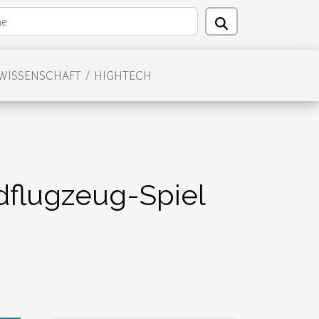
WISSENSCHAFT / HIGHTECH
ldflugzeug-Spiel