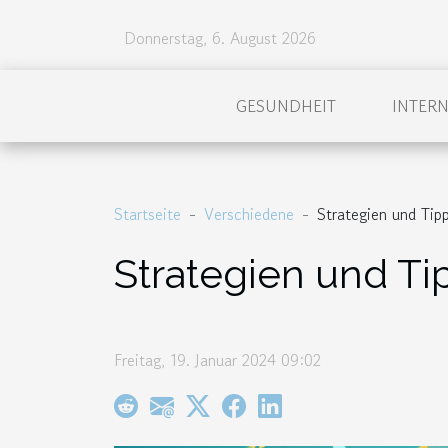
Donnerstag, 6. August 2026
GESUNDHEIT
INTER
Startseite
Verschiedene
Strategien und Tipp
Strategien und Ti
Freitag, 19. Januar 2024 09:02