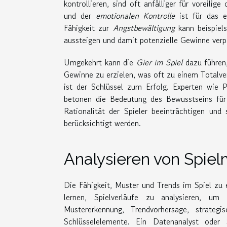
kontrollieren, sind oft anfälliger für voreilig
und der
emotionalen Kontrolle
ist für das e
Fähigkeit zur
Angstbewältigung
kann beispiels
aussteigen und damit potenzielle Gewinne verp
Umgekehrt kann die
Gier im Spiel
dazu führen,
Gewinne zu erzielen, was oft zu einem Totalver
ist der Schlüssel zum Erfolg. Experten wie P
betonen die Bedeutung des Bewusstseins fü
Rationalität der Spieler beeinträchtigen und
berücksichtigt werden.
Analysieren von Spie
Die Fähigkeit, Muster und Trends im Spiel zu er
lernen, Spielverläufe zu analysieren, um 
Mustererkennung, Trendvorhersage, strateg
Schlüsselelemente. Ein Datenanalyst oder 