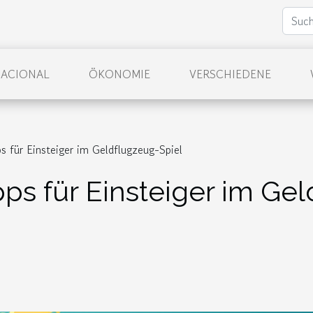
NACIONAL
ÖKONOMIE
VERSCHIEDENE
s für Einsteiger im Geldflugzeug-Spiel
pps für Einsteiger im Ge