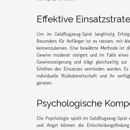
Effektive Einsatzstrat
Um im Geldflugzeug-Spiel langfristig Erfol
Besonders für Anfänger ist es ratsam, mit kl
kennenzulernen. Eine bewährte Methode ist di
Gewinn moderat steigert und im Falle eines 
Gewinnsteigerung und trägt gleichzeitig zur
Erhöhen des Einsatzes vermieden werden. Es i
individuelle Risikobereitschaft und ihr verf
geraten.
Psychologische Komp
Die Psychologie spielt im Geldflugzeug-Spiel 
und Angst können die Entscheidungsfindung e