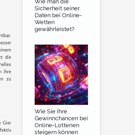
Wie man die
Sicherheit seiner
Daten bei Online-
Wetten
gewährleistet?
tbar.
besser
 einem
t die
nelles
n ihre
ten zu
Wie Sie Ihre
Gewinnchancen bei
e Gier
Online-Lotterien
ektiv
steigern können