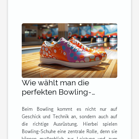
Wie wählt man die
perfekten Bowling-
Schuhe für jeden Spieler
Beim Bowling kommt es nicht nur auf
aus?
Geschick und Technik an, sondern auch auf
die richtige Ausrüstung. Hierbei spielen
Bowling-Schuhe eine zentrale Rolle, denn sie
können maßgeblich zur Leistung und zum