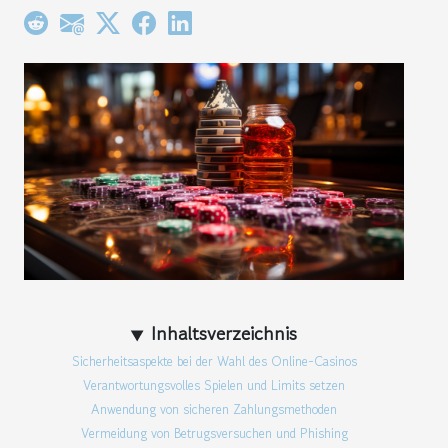
Inhaltsverzeichnis
Sicherheitsaspekte bei der Wahl des Online-Casinos
Verantwortungsvolles Spielen und Limits setzen
Anwendung von sicheren Zahlungsmethoden
Vermeidung von Betrugsversuchen und Phishing