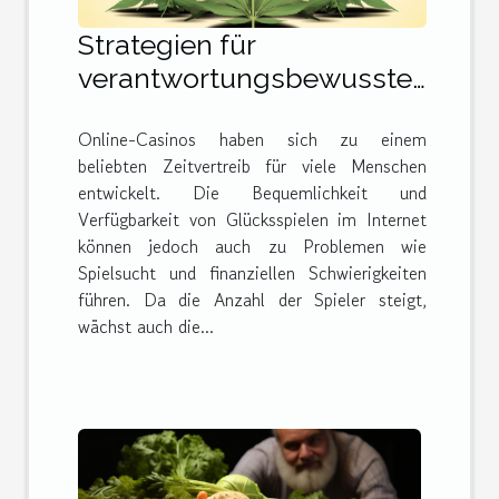
Strategien für
verantwortungsbewusstes
Spielen in Online-Casinos
Online-Casinos haben sich zu einem
beliebten Zeitvertreib für viele Menschen
entwickelt. Die Bequemlichkeit und
Verfügbarkeit von Glücksspielen im Internet
können jedoch auch zu Problemen wie
Spielsucht und finanziellen Schwierigkeiten
führen. Da die Anzahl der Spieler steigt,
wächst auch die...