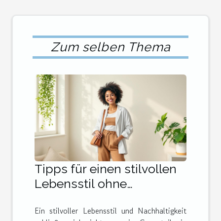
Zum selben Thema
Tipps für einen stilvollen
Lebensstil ohne
Kompromisse bei der
Ein stilvoller Lebensstil und Nachhaltigkeit
Nachhaltigkeit