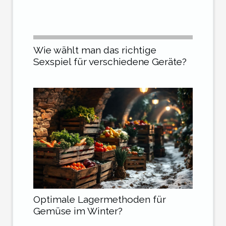
Wie wählt man das richtige
Sexspiel für verschiedene Geräte?
Optimale Lagermethoden für
Gemüse im Winter?