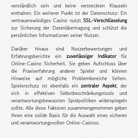
verständlich sein und keine versteckten Klauseln
enthalten. Ein weiterer Punkt ist der Datenschutz: Ein
vertrauenswürdiges Casino nutzt
SSL-Verschlüsselung
zur Sicherung der Datenübertragung und schützt die
persönlichen Informationen seiner Nutzer.
Darüber hinaus sind Nutzerbewertungen und
Erfahrungsberichte ein
zuverlässiger Indikator
für
Online-Casino Sicherheit. Sie geben Aufschluss über
die Praxiserfahrung anderer Spieler und können
Hinweise auf mögliche Problembereiche liefern.
Spielerschutz ist ebenfalls ein
zentraler Aspekt
, der
sich in effektiven Selbstbeschränkungstools und
verantwortungsbewussten Spielpolitiken widerspiegeln
sollte. Alle diese Faktoren zusammengenommen geben
Ihnen eine solide Basis für die Auswahl eines sicheren
und verantwortungsvollen Online-Casinos.