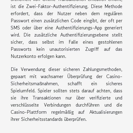
ist die Zwei-Faktor-Authentifizierung. Diese Methode
erfordert, dass der Nutzer neben dem regulären
Passwort einen zusätzlichen Code eingibt, der oft per
SMS oder über eine Authentifizierungs-App generiert
wird. Die zusätzliche Authentifizierungsebene stellt
sicher, dass selbst im Falle eines gestohlenen
Passworts kein unautorisierten Zugriff auf das
Nutzerkonto erfolgen kann.
Die Verwendung dieser sicheren Zahlungsmethoden,
gepaart mit wachsamer Überprüfung der Casino-
Sicherheitsmaßnahmen, schafft ein sicheres
Spielumfeld. Spieler sollten stets darauf achten, dass
sie ihre Transaktionen nur über verifizierte und
verschlüsselte Verbindungen durchführen und die
Casino-Plattform regelmäßig auf Aktualisierungen
ihrer Sicherheitsstandards überprüfen.